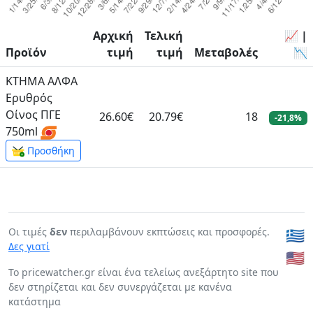
Αρχική
Τελική
📈 |
Προϊόν
τιμή
τιμή
Μεταβολές
📉
ΚΤΗΜΑ ΑΛΦΑ
Ερυθρός
Οίνος ΠΓΕ
26.60€
20.79€
18
-21,8%
750ml
Προσθήκη
Οι τιμές
δεν
περιλαμβάνουν εκπτώσεις και προσφορές.
🇬🇷
Δες γιατί
🇺🇸
To pricewatcher.gr είναι ένα τελείως ανεξάρτητο site που
δεν στηρίζεται και δεν συνεργάζεται με κανένα
κατάστημα