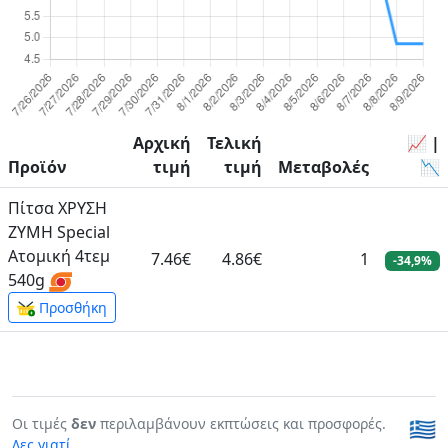
Αρχική
Τελική
📈 |
Προϊόν
τιμή
τιμή
Μεταβολές
📉
Πίτσα ΧΡΥΣΗ
ΖΥΜΗ Special
Ατομική 4τεμ
7.46€
4.86€
1
-34,9%
540g
Προσθήκη
Οι τιμές
δεν
περιλαμβάνουν εκπτώσεις και προσφορές.
🇬🇷
Δες γιατί