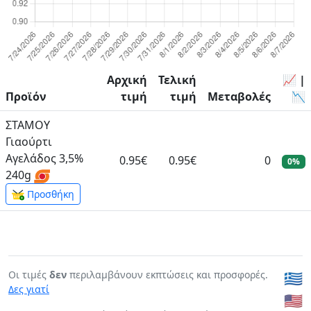
Αρχική
Τελική
📈 |
Προϊόν
τιμή
τιμή
Μεταβολές
📉
ΣΤΑΜΟΥ
Γιαούρτι
Αγελάδος 3,5%
0.95€
0.95€
0
0%
240g
Προσθήκη
Οι τιμές
δεν
περιλαμβάνουν εκπτώσεις και προσφορές.
🇬🇷
Δες γιατί
🇺🇸