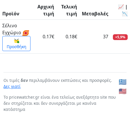
Αρχική
Τελική
📈 |
Προϊόν
τιμή
τιμή
Μεταβολές
📉
Σέλινο
Εγχώριο
0.17€
0.18€
37
+5,9%
Προσθήκη
Οι τιμές
δεν
περιλαμβάνουν εκπτώσεις και προσφορές.
🇬🇷
Δες γιατί
🇺🇸
To pricewatcher.gr είναι ένα τελείως ανεξάρτητο site που
δεν στηρίζεται και δεν συνεργάζεται με κανένα
κατάστημα
Page generated in: 0:00:00.273838