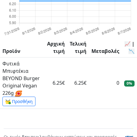
Αρχική
Τελική
📈 |
Προϊόν
τιμή
τιμή
Μεταβολές
📉
Φυτικά
Μπιφτέκια
BEYOND Burger
6.25€
6.25€
0
0%
Original Vegan
226g
Προσθήκη
Οι τιμές
δεν
περιλαμβάνουν εκπτώσεις και προσφορές.