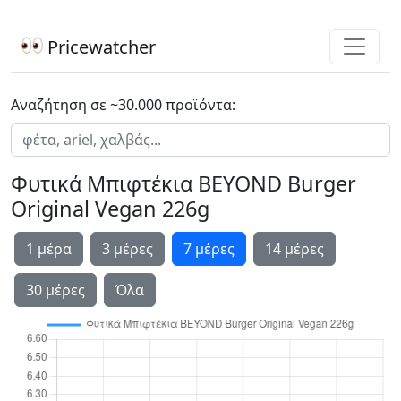
Pricewatcher
Αναζήτηση σε ~30.000 προϊόντα:
Φυτικά Μπιφτέκια BEYOND Burger
Original Vegan 226g
1 μέρα
3 μέρες
7 μέρες
14 μέρες
30 μέρες
Όλα