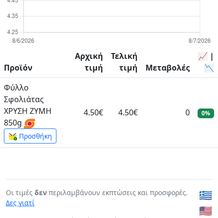
Αρχική
Τελική
📈 |
Προϊόν
τιμή
τιμή
Μεταβολές
📉
Φύλλο
Σφολιάτας
ΧΡΥΣΗ ΖΥΜΗ
4.50€
4.50€
0
0%
850g
Προσθήκη
Οι τιμές
δεν
περιλαμβάνουν εκπτώσεις και προσφορές.
🇬🇷
Δες γιατί
🇺🇸