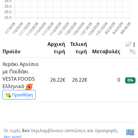
Αρχική
Τελική
📈 |
Προϊόν
τιμή
τιμή
Μεταβολές
📉
Χεράκι Αρνίσιο
με Παϊδάκι
VESTA FOODS
26.22€
26.22€
0
0%
Ελληνικό
Προσθήκη
Οι τιμές
δεν
περιλαμβάνουν εκπτώσεις και προσφορές.
🇬🇷
Δες γιατί