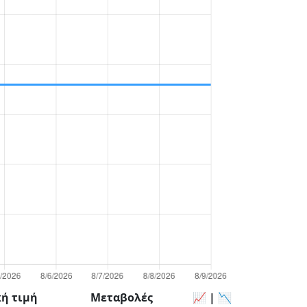
κή τιμή
Μεταβολές
📈 | 📉