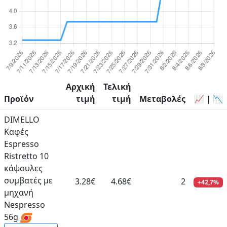
Αρχική
Τελική
Προϊόν
τιμή
τιμή
Μεταβολές
📈 | 📉
DIMELLO
Καφές
Espresso
Ristretto 10
κάψουλες
συμβατές με
3.28€
4.68€
2
+42,7%
μηχανή
Nespresso
56g