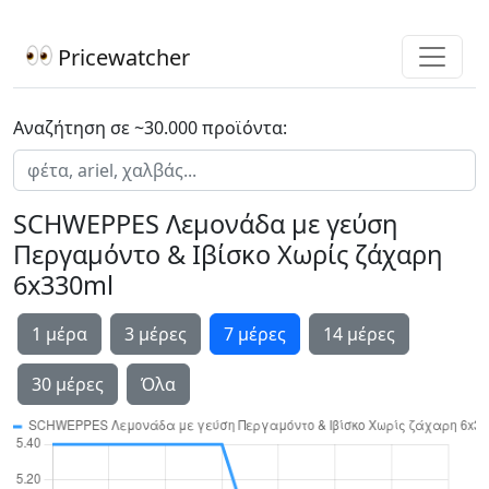
Pricewatcher
Αναζήτηση σε ~30.000 προϊόντα:
SCHWEPPES Λεμονάδα με γεύση
Περγαμόντο & Ιβίσκο Χωρίς ζάχαρη
6x330ml
1 μέρα
3 μέρες
7 μέρες
14 μέρες
30 μέρες
Όλα