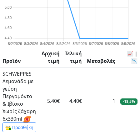
Αρχική
Τελική
📈 |
Προϊόν
τιμή
τιμή
Μεταβολές
📉
SCHWEPPES
Λεμονάδα με
γεύση
Περγαμόντο
5.40€
4.40€
1
-18,5%
& Ιβίσκο
Χωρίς ζάχαρη
6x330ml
Προσθήκη