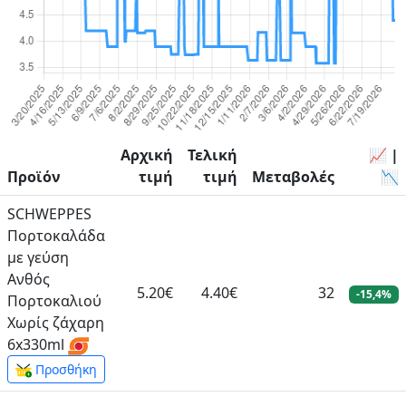
Αρχική
Τελική
📈 |
Προϊόν
τιμή
τιμή
Μεταβολές
📉
SCHWEPPES
Πορτοκαλάδα
με γεύση
Ανθός
5.20€
4.40€
32
-15,4%
Πορτοκαλιού
Χωρίς ζάχαρη
6x330ml
Προσθήκη